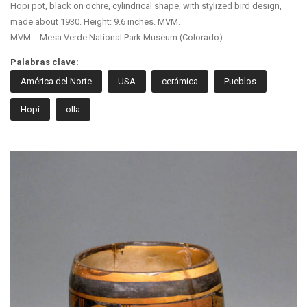
Hopi pot, black on ochre, cylindrical shape, with stylized bird design,
made about 1930. Height: 9.6 inches. MVM.
MVM = Mesa Verde National Park Museum (Colorado)
Palabras clave:
América del Norte
USA
cerámica
Pueblos
Hopi
olla