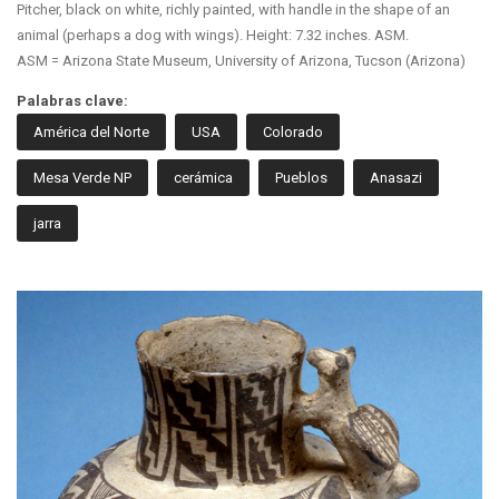
Pitcher, black on white, richly painted, with handle in the shape of an
animal (perhaps a dog with wings). Height: 7.32 inches. ASM.
ASM = Arizona State Museum, University of Arizona, Tucson (Arizona)
Palabras clave:
América del Norte
USA
Colorado
Mesa Verde NP
cerámica
Pueblos
Anasazi
jarra