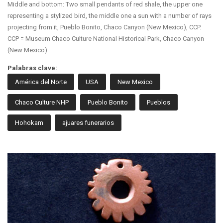
Middle and bottom: Two small pendants of red shale, the upper one
representing a stylized bird, the middle one a sun with a number of rays
projecting from it, Pueblo Bonito, Chaco Canyon (New Mexico), CCP.
CCP = Museum Chaco Culture National Historical Park, Chaco Canyon
(New Mexico)
Palabras clave:
América del Norte
USA
New Mexico
Chaco Culture NHP
Pueblo Bonito
Pueblos
Hohokam
ajuares funerarios