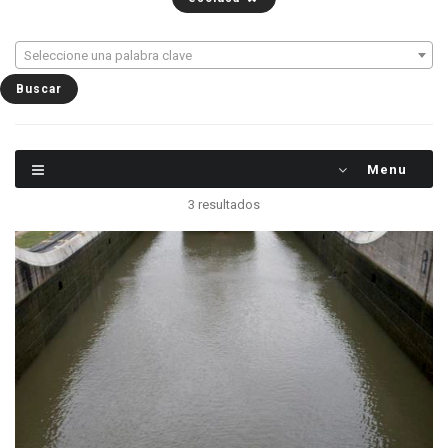
Seleccione una palabra clave
Menu
3 resultados
Una de las dos esclusas de Miraflores en el
Canal de Panamá. Se puede ver un barco
ecuatoriano desde Guayaquil. La maniobra de
una esclusa a otra dura aproximadamente una
hora. La operación requiere unas 100.000