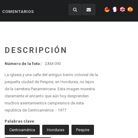
COMENTARIOS
DESCRIPCIÓN
Número de la foto::
ZAM-093
La iglesia y una calle del antiguo barrio colonial de la
pequeña ciudad de Pespire, en Honduras, no lejos
de la carretera Panamericana. Esta imagen muestra
claramente el encanto que aún hoy desprenden
muchos asentamientos campesinos de esta
república de Centroamérica. - 1977
Palabras clave:
Centroamérica
Honduras
Pespire