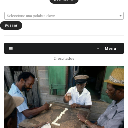
Seleccione una palabra clave
Menu
2 resultados
Jugadores de dominó en Ciudad de Belice. Los
juegos son una parte importante de la vida
cotidiana de los habitantes de los trópicos, tanto
que a veces tienen prioridad sobre otras
actividades más lucrativas. Pero hay que tener en