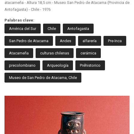
atacameña - Altura 18,5 cm - Museo San Pedro de Atacama (Provincia de
Antofagasta) - Chile - 1976
Palabras clave:
América del Sur
Chile
Antofagasta
San Pedro de Atacama
Andes
alfarería
Pre-Inca
Atacameña
culturas chilenas
cerámica
precolombiano
Arqueología
Préhistorico
Museo de San Pedro de Atacama, Chile