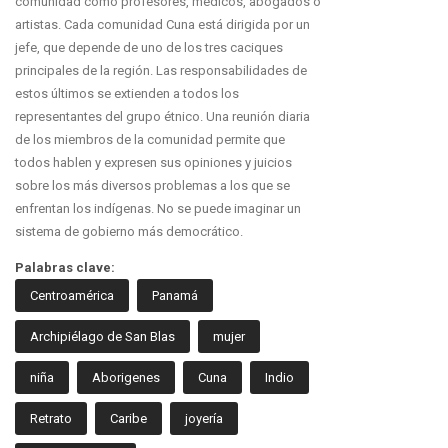
comunidad como profesores, médicos, abogados o
artistas. Cada comunidad Cuna está dirigida por un
jefe, que depende de uno de los tres caciques
principales de la región. Las responsabilidades de
estos últimos se extienden a todos los
representantes del grupo étnico. Una reunión diaria
de los miembros de la comunidad permite que
todos hablen y expresen sus opiniones y juicios
sobre los más diversos problemas a los que se
enfrentan los indígenas. No se puede imaginar un
sistema de gobierno más democrático.
Palabras clave:
Centroamérica
Panamá
Archipiélago de San Blas
mujer
niña
Aborigenes
Cuna
Indio
Retrato
Caribe
joyería