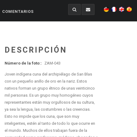
COMENTARIOS
DESCRIPCIÓN
Número de la foto::
ZAM-043
Joven indígena cuna del archipiélago de San Blas
con un pequeño anillo de oro en la nariz. Estos
nativos forman un grupo étnico de unas veinticinco
mil personas. Es un grupo muy homogéneo cuyos
representantes están muy orgullosos de su cultura,
ya sea la lengua, las costumbres o las creencias.
Esto no impide que los cuna, que son muy
inteligentes, estén al tanto de todo lo que ocurre en
el mundo. Muchos de ellos trabajan fuera de la